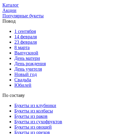
Каталог
Акции
Популярные букеты
Повод
1 сентября
14 февраля
23 февраля
8 марта
Выпускной
День матери
День рождения
День учителя
Новый год
Свадьба
Юбилей
По составу
Букеты из клубники
Букеты из колбасы
Букеты из раков
Букеты из сухофруктов
Букеты из овощей
Букеты из орехов